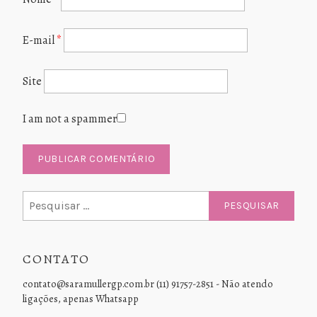
E-mail
*
Site
I am not a spammer
Pesquisar
por:
CONTATO
contato@saramullergp.com.br (11) 91757-2851 - Não atendo
ligações, apenas Whatsapp