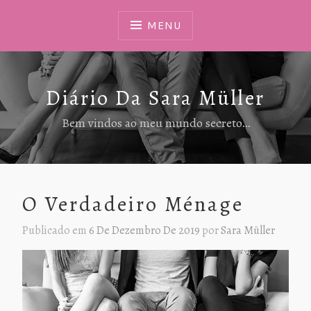
Ir
Para
MENU
Conteúdo
Diário Da Sara Müller
Bem vindos ao meu mundo secreto…
O Verdadeiro Ménage
Publicado em
6 De Dezembro De 2019
por
Sara Müller