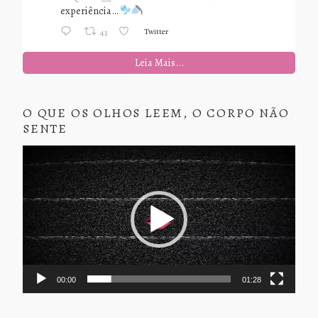
experiência…
Twitter
41
Leia Mais...
O QUE OS OLHOS LEEM, O CORPO NÃO
SENTE
Tocador
de
vídeo
00:00
01:28