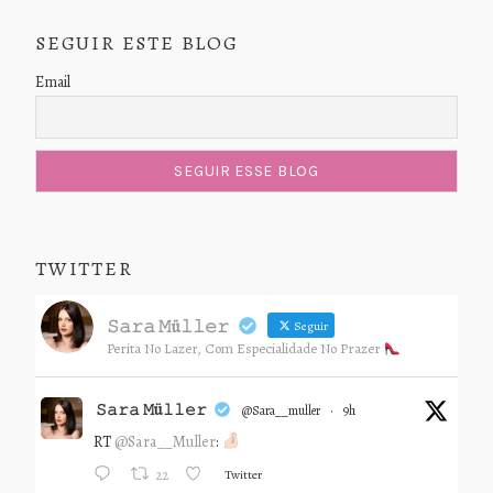
SEGUIR ESTE BLOG
Email
TWITTER
𝚂𝚊𝚛𝚊 𝙼ü𝚕𝚕𝚎𝚛
Seguir
Perita No Lazer, Com Especialidade No Prazer
𝚂𝚊𝚛𝚊 𝙼ü𝚕𝚕𝚎𝚛
@sara__muller
·
9h
RT
@Sara__Muller
:
Twitter
22