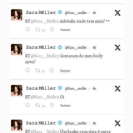
𝚂𝚊𝚛𝚊 𝙼ü𝚕𝚕𝚎𝚛
@sara__muller
·
9h
RT
@Sara__Muller
: Adivinha onde tem mais?
Twitter
27
𝚂𝚊𝚛𝚊 𝙼ü𝚕𝚕𝚎𝚛
@sara__muller
·
9h
RT
@Sara__Muller
: Gostaram do meu body
novo?
Twitter
31
𝚂𝚊𝚛𝚊 𝙼ü𝚕𝚕𝚎𝚛
@sara__muller
·
9h
RT
@Sara__Muller
: Oi
Twitter
36
𝚂𝚊𝚛𝚊 𝙼ü𝚕𝚕𝚎𝚛
@sara__muller
·
9h
RT
@Sara__Muller
: Um banho com vista é outra