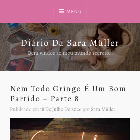
Ir
Para
MENU
Conteúdo
Diário Da Sara Müller
Bem vindos ao meu mundo secreto…
Nem Todo Gringo É Um Bom
Partido – Parte 8
Publicado em
18 De Julho De 2026
por
Sara Müller